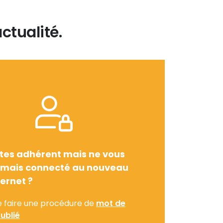
ctualité.
tes adhérent mais ne vous
amais connecté au nouveau
ternet ?
e faire une procédure de
mot de
ublié