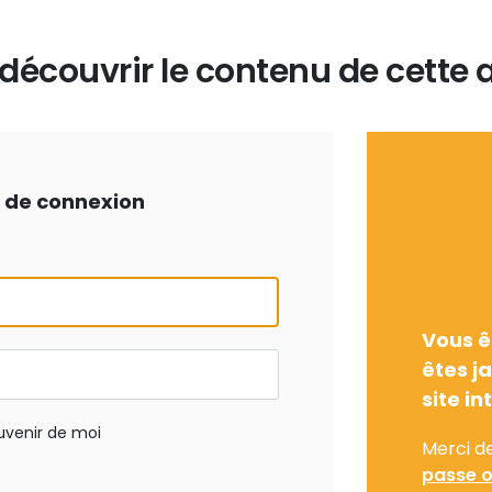
écouvrir le contenu de cette a
ts de connexion
Vous ê
êtes j
site in
uvenir de moi
Merci d
passe o