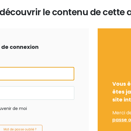
écouvrir le contenu de cette a
ts de connexion
Vous ê
êtes j
site in
uvenir de moi
Merci d
passe o
Mot de passe oublié ?