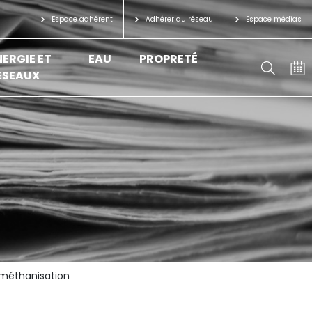
Espace adhérent
Adhérer au réseau
Espace médias
NERGIE ET
EAU
PROPRETÉ
ÉSEAUX
e méthanisation