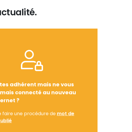
ctualité.
tes adhérent mais ne vous
amais connecté au nouveau
ternet ?
e faire une procédure de
mot de
ublié