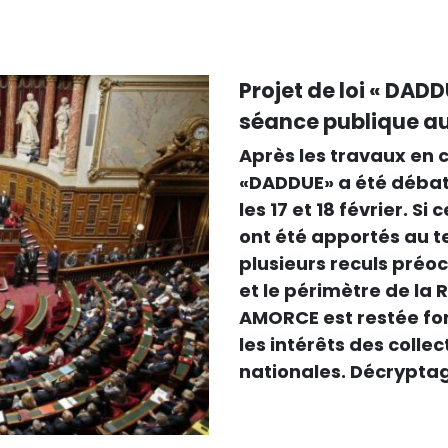
Projet de loi « DADD
séance publique a
Après les travaux en c
«DADDUE» a été débat
les 17 et 18 février. S
ont été apportés au t
plusieurs reculs préo
et le périmètre de la R
AMORCE est restée fo
les intérêts des collec
nationales. Décrypta