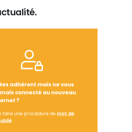
ctualité.
tes adhérent mais ne vous
amais connecté au nouveau
ternet ?
e faire une procédure de
mot de
ublié