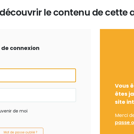
écouvrir le contenu de cette a
ts de connexion
Vous ê
êtes j
site in
uvenir de moi
Merci d
passe o
Mot de passe oublié ?