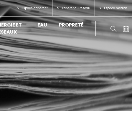
Espace adhérent
Adhérer au réseau
Espace médias
NERGIE ET
EAU
PROPRETÉ
ÉSEAUX