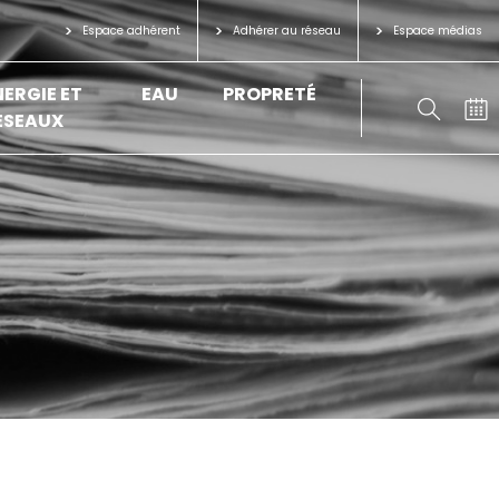
Espace adhérent
Adhérer au réseau
Espace médias
NERGIE ET
EAU
PROPRETÉ
ÉSEAUX