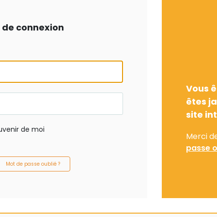
ts de connexion
Vous ê
êtes j
site in
uvenir de moi
Merci d
passe o
Mot de passe oublié ?