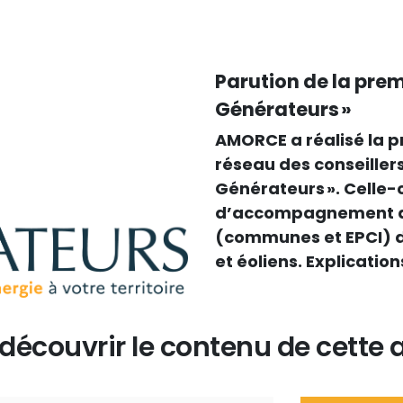
Parution de la prem
Générateurs »
AMORCE a réalisé la p
réseau des conseiller
Générateurs ». Celle-c
d’accompagnement du 
(communes et EPCI) d
et éoliens. Explicatio
écouvrir le contenu de cette a