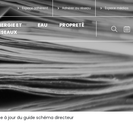
Espace adhérent
Adhérer au réseau
Espace médias
NERGIE ET
EAU
PROPRETÉ
ÉSEAUX
se à jour du guide schéma directeur