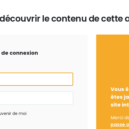
écouvrir le contenu de cette a
ts de connexion
Vous ê
êtes j
site in
uvenir de moi
Merci d
passe o