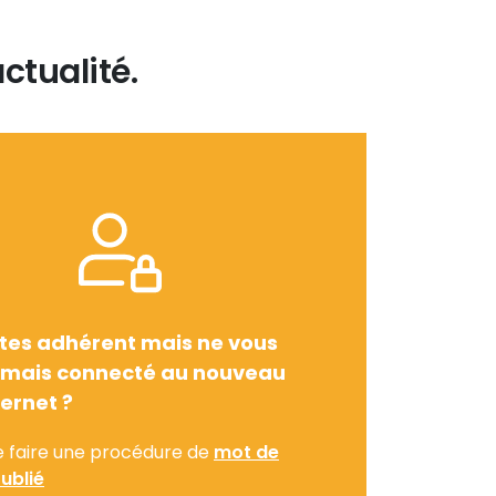
ctualité.
tes adhérent mais ne vous
amais connecté au nouveau
ternet ?
e faire une procédure de
mot de
ublié