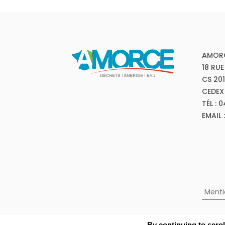
AMOR
18 RUE
CS 20
CEDEX
TÉL : 
EMAIL
Menti
By continuing to scrol