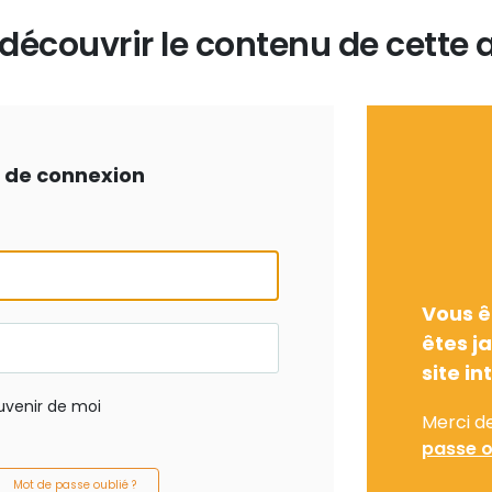
écouvrir le contenu de cette a
ts de connexion
Vous ê
êtes j
site in
uvenir de moi
Merci d
passe o
Mot de passe oublié ?