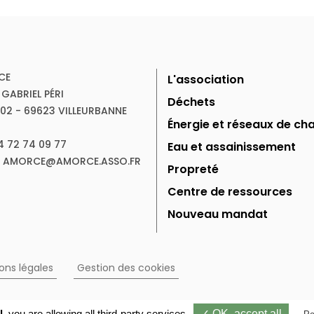
CE
L'association
 GABRIEL PÉRI
Déchets
102 - 69623 VILLEURBANNE
Énergie et réseaux de cha
04 72 74 09 77
Eau et assainissement
 : AMORCE@AMORCE.ASSO.FR
Propreté
Centre de ressources
Nouveau mandat
ons légales
Gestion des cookies
l,
you are allowing all third-party services
✓ OK, accept all