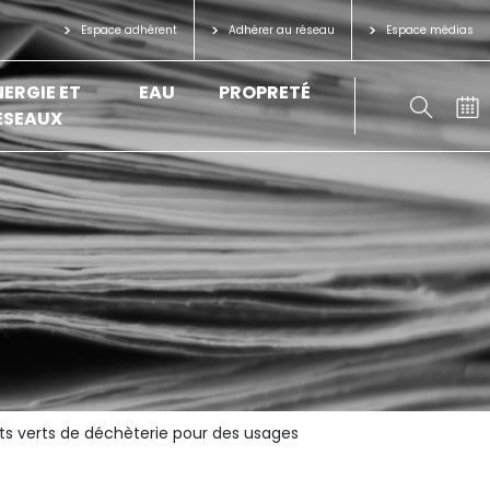
Espace adhérent
Adhérer au réseau
Espace médias
NERGIE ET
EAU
PROPRETÉ
ÉSEAUX
ts verts de déchèterie pour des usages