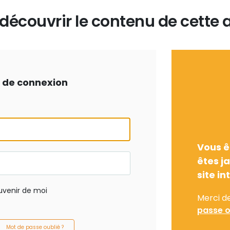
écouvrir le contenu de cette a
ts de connexion
Vous ê
êtes j
site in
uvenir de moi
Merci d
passe o
Mot de passe oublié ?