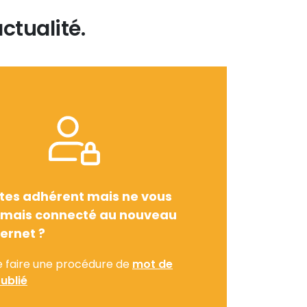
ctualité.
tes adhérent mais ne vous
amais connecté au nouveau
ternet ?
e faire une procédure de
mot de
ublié