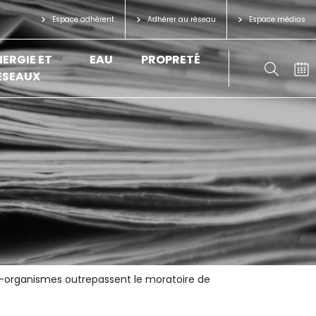
Espace adhérent
Adhérer au réseau
Espace médias
NERGIE ET
EAU
PROPRETÉ
ÉSEAUX
o-organismes outrepassent le moratoire de