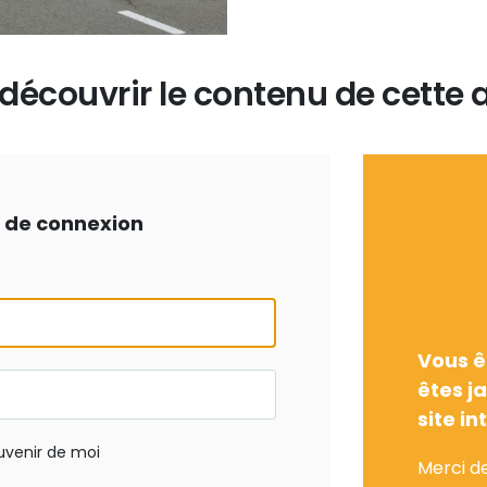
écouvrir le contenu de cette a
ts de connexion
Vous ê
êtes j
site in
uvenir de moi
Merci d