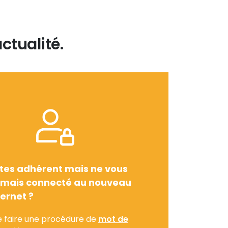
ctualité.
tes adhérent mais ne vous
amais connecté au nouveau
ternet ?
e faire une procédure de
mot de