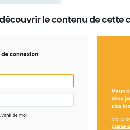
écouvrir le contenu de cette a
ts de connexion
Vous ê
êtes j
site in
uvenir de moi
Merci d
passe o