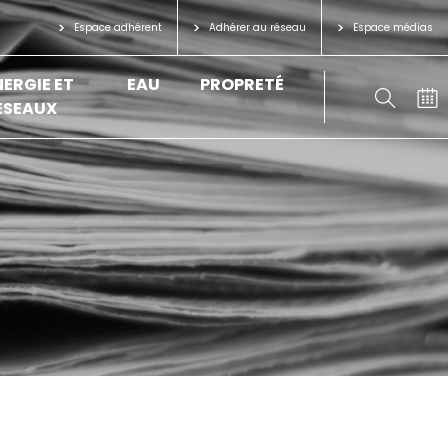
Espace adhérent
Adhérer au réseau
Espace médias
NERGIE ET
EAU
PROPRETÉ
ÉSEAUX