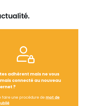
ctualité.
tes adhérent mais ne vous
amais connecté au nouveau
ternet ?
e faire une procédure de
mot de
ublié