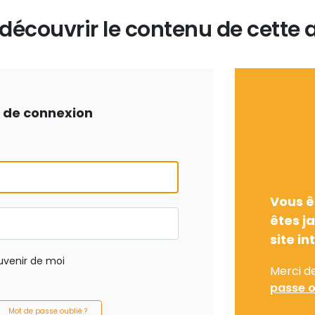
écouvrir le contenu de cette a
ts de connexion
Vous ê
êtes j
site in
uvenir de moi
Merci d
passe o
Mot de passe oublié ?