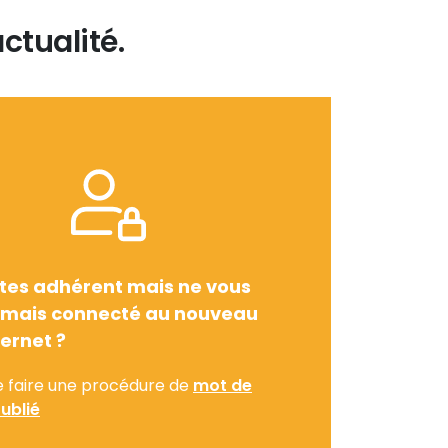
ctualité.
tes adhérent mais ne vous
amais connecté au nouveau
ternet ?
e faire une procédure de
mot de
ublié