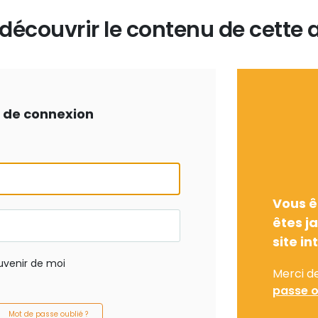
écouvrir le contenu de cette a
ts de connexion
Vous ê
êtes j
site in
uvenir de moi
Merci d
passe o
Mot de passe oublié ?