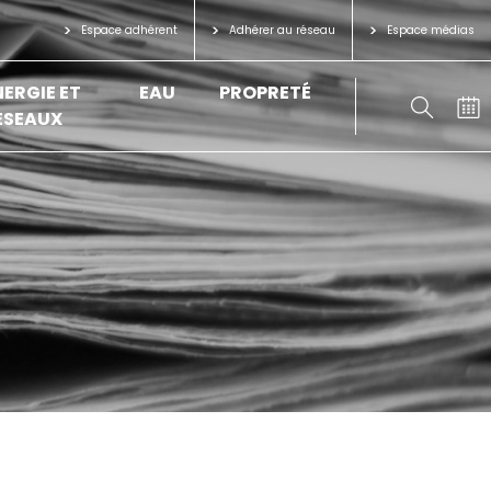
Espace adhérent
Adhérer au réseau
Espace médias
NERGIE ET
EAU
PROPRETÉ
ÉSEAUX