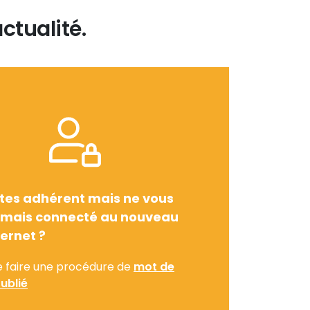
ctualité.
tes adhérent mais ne vous
amais connecté au nouveau
ternet ?
e faire une procédure de
mot de
ublié