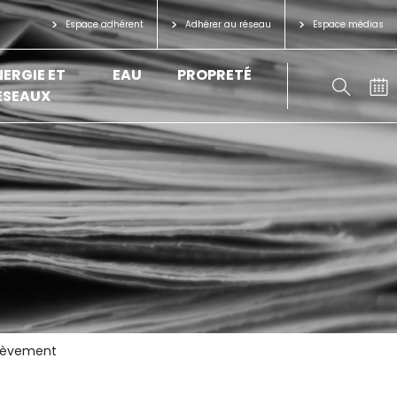
Espace adhérent
Adhérer au réseau
Espace médias
NERGIE ET
EAU
PROPRETÉ
ÉSEAUX
nlèvement