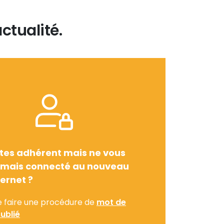
ctualité.
tes adhérent mais ne vous
amais connecté au nouveau
ternet ?
e faire une procédure de
mot de
ublié