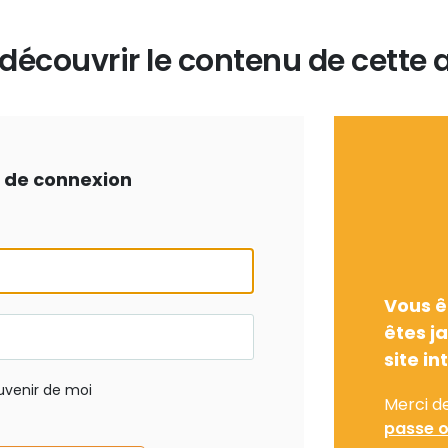
écouvrir le contenu de cette a
ts de connexion
Vous ê
êtes j
site in
uvenir de moi
Merci d
passe o