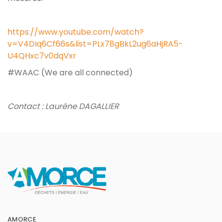
https://www.youtube.com/watch?
v=V4DIq6Cf66s&list=PLx78gBkL2ug6aHjRA5-
U4QHxc7v0dqVxr
#WAAC (We are all connected)
Contact : Laurène DAGALLIER
AMORCE