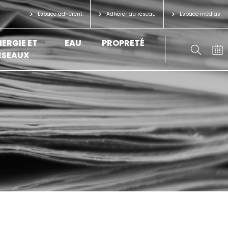
Espace adhérent
Adhérer au réseau
Espace médias
NERGIE ET
EAU
PROPRETÉ
ÉSEAUX