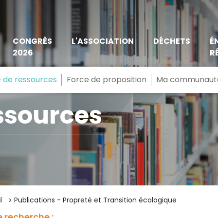
CONGRÈS
L'ASSOCIATION
DÉCHETS
É
2026
R
 de ressources
Force de proposition
Ma communaut
ssources
l
Publications - Propreté et Transition écologique
 recherche :