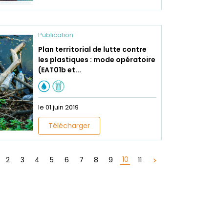
Publication
Plan territorial de lutte contre
les plastiques : mode opératoire
(EAT01b et...
le 01 juin 2019
Télécharger
10
2
3
4
5
6
7
8
9
11