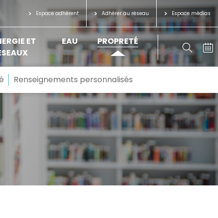
Espace adhérent
Adhérer au réseau
Espace médias
NERGIE ET
EAU
PROPRETÉ
ÉSEAUX
é
Renseignements personnalisés