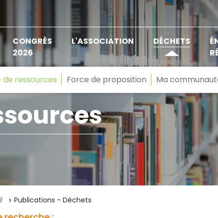
CONGRÈS
L'ASSOCIATION
DÉCHETS
É
2026
R
 de ressources
Force de proposition
Ma communaut
ssources
l
Publications - Déchets
 recherche :