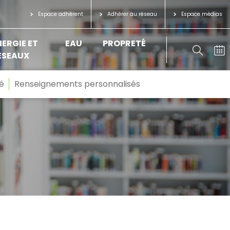
Espace adhérent
Adhérer au réseau
Espace médias
NERGIE ET
EAU
PROPRETÉ
ÉSEAUX
é
Renseignements personnalisés