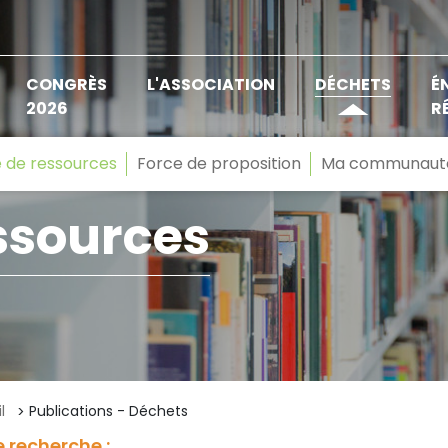
CONGRÈS
L'ASSOCIATION
DÉCHETS
É
2026
R
 de ressources
Force de proposition
Ma communaut
ssources
l
Publications - Déchets
 recherche :