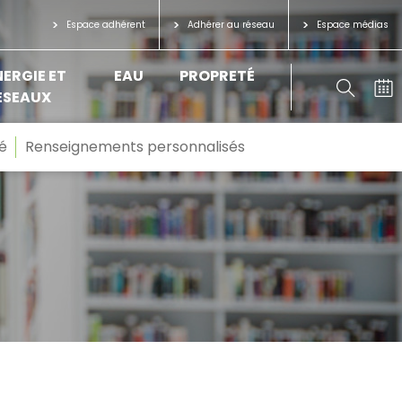
Espace adhérent
Adhérer au réseau
Espace médias
NERGIE ET
EAU
PROPRETÉ
ÉSEAUX
é
Renseignements personnalisés