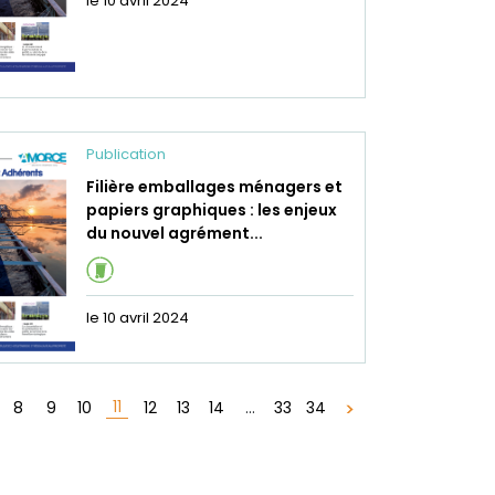
le 10 avril 2024
Publication
Filière emballages ménagers et
papiers graphiques : les enjeux
du nouvel agrément...
le 10 avril 2024
11
8
9
10
12
13
14
...
33
34