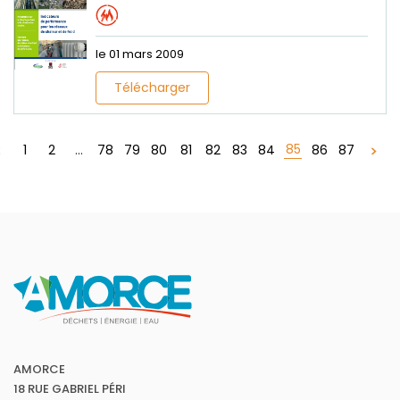
le 01 mars 2009
Télécharger
85
1
2
...
78
79
80
81
82
83
84
86
87
AMORCE
18 RUE GABRIEL PÉRI