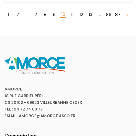
10
1
2
...
7
8
9
11
12
13
...
86
87
AMORCE
18 RUE GABRIEL PÉRI
CS 20102 - 69623 VILLEURBANNE CEDEX
TÉL : 04 72 74 09 77
EMAIL : AMORCE@AMORCE.ASSO.FR
L'association